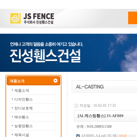
제품소개
제품소개
디자인휀스
작성일 : 16-02-01 17:32
잔디보호책
[AL캐스팅휀스] JS-AF009
메쉬휀스
능형망휀스
규격 : WH:2000X1500
체육시설
AF009N-A4.pdf (95.9K)
[810]
DATE 