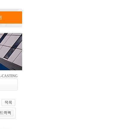
원
-CASTING