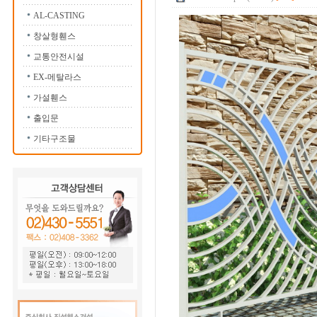
AL-CASTING
창살형휀스
교통안전시설
EX-메탈라스
가설휀스
출입문
기타구조물