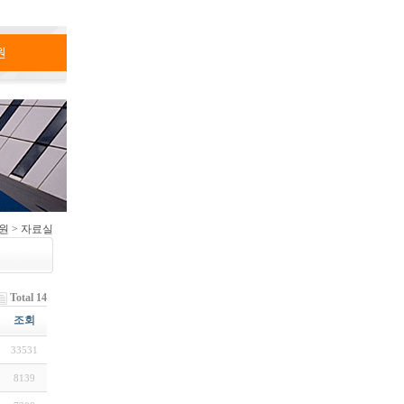
원
원 > 자료실
Total 14
조회
33531
8139