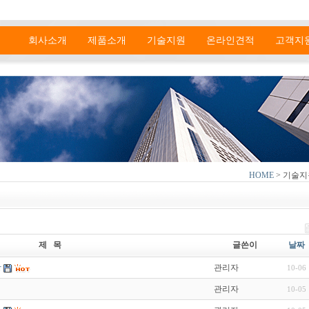
회사소개
제품소개
기술지원
온라인견적
고객지
HOME
> 기술지
제 목
글쓴이
날짜
항
관리자
10-06
관리자
10-05