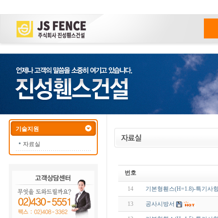
기술지원
자료실
번호
14
기본형휀스(H=1.8)-특기사
13
공사시방서