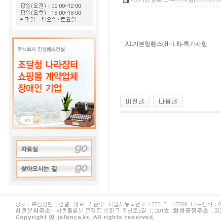
AL기본형휀스(H=1.8)-특기사항