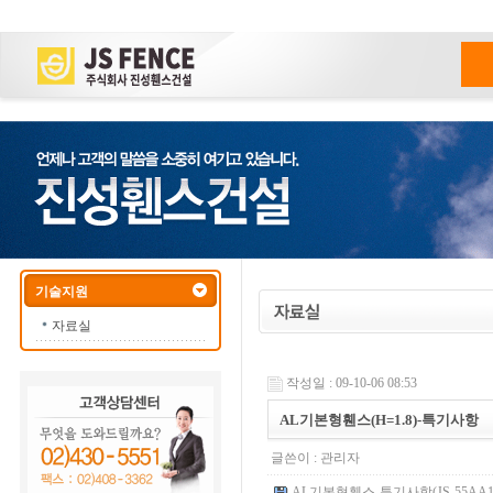
기술지원
자료실
작성일 : 09-10-06 08:53
AL기본형휀스(H=1.8)-특기사항
글쓴이 :
관리자
AL기본형휀스-특기사항(JS-55AA18).